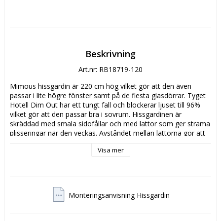
Beskrivning
Art.nr: RB18719-120
Mimous hissgardin är 220 cm hög vilket gör att den även 
passar i lite högre fönster samt på de flesta glasdörrar. Tyget 
Hotell Dim Out har ett tungt fall och blockerar ljuset till 96% 
vilket gör att den passar bra i sovrum. Hissgardinen är 
skräddad med smala sidofållar och med lattor som ger strama 
plisseringar när den veckas. Avståndet mellan lattorna gör att 
hissgardinen veckar sig vackert oavsett vilken höjd du väljer att 
Visa mer
ha den på. Den är lika fin i fullt uppdraget läge som när den 
hänger fullt ut eller höjdanpassas i något av vecken där 
sömmarna till lattorna sitter. Givetvis kan den justeras i fritt 
läge. Tyget är monterat med kardborreband på en stabil 
aluminiumprofil som kan monteras både i tak och på vägg. 
Monteringsanvisning Hissgardin
Linorna från lattorna samlas i en lindelare som är designad för 
att separera om ditt barn eller husdjur trasslar in sig. Längst 
ned på snöret av svenskvävt lin sitter en klassisk porslinsknopp 