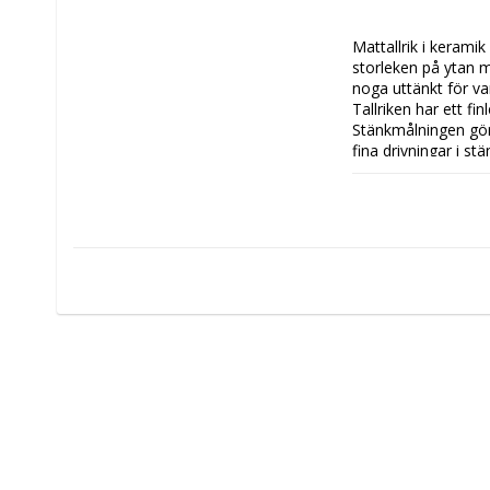
Mattallrik i keramik
storleken på ytan m
noga uttänkt för var
Tallriken har ett f
Stänkmålningen görs
fina drivningar i st
stänkmönstret kan va
uppläggningsfat. Äv
parfymflaskor i bad
tillverkade i Lampan
gör keramiken väldi
glasyrer. PURE-serv
de nätta proportion
Tål mikrovågsugn o