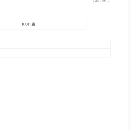
Läs mer...
KÖP