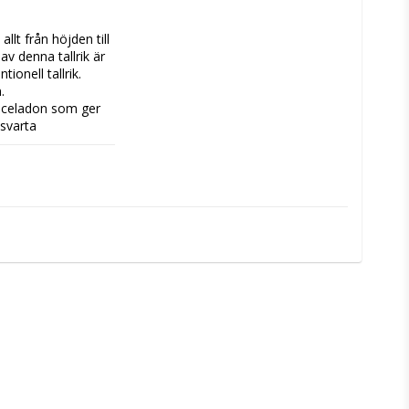
lt från höjden till 
 denna tallrik är 
onell tallrik. 


 celadon som ger 
svarta 
rik eller som litet 
ts för fina 
ie servisdelar 
kaolinhalt vilket 
någon av Mimous 
n kännetecknas av 
 hårda glasyrerna. 