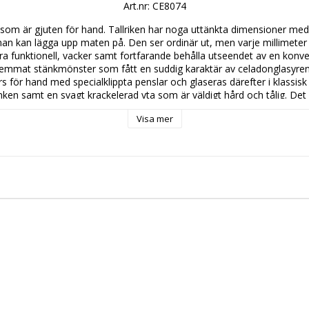
Art.nr: CE8074
 som är gjuten för hand. Tallriken har noga uttänkta dimensioner med al
an kan lägga upp maten på. Den ser ordinär ut, men varje millimeter av
a funktionell, vacker samt fortfarande behålla utseendet av en konventi
inlemmat stänkmönster som fått en suddig karaktär av celadonglasyren.
 för hand med specialklippta penslar och glaseras därefter i klassisk
änken samt en svagt krackelerad yta som är väldigt hård och tålig. Det 
rierar för de olika servisdelarna. Storleken passar perfekt som mattall
Visa mer
en vackert att ha framme att samla stilleben på samt som samlingspla
rummet eller kryddor och oljor i köket. Mimous keramik PURE är en ser
g i norra Thailand. Området är känt för sin naturligt fina lera med hög 
gt tålig. Varje del gjuts i handgjorda formar och glaseras därefter i 
isen är tystlåten och har en utstrålning som man inte tröttnar på. De
erna som blir gedigna och stöttåliga på grund av den fina leran och de
ch maskindisk. Storlek 28 cm