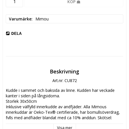
KÖP
Varumärke
Mimou
DELA
Beskrivning
Art.nr: CU872
Kudde i sammet och baksida av linne. Kudden har veckade 
kanter i siden på långsidorna. 

Storlek 30x50cm

Inklusive välfylld innerkudde av andfjäder. Alla Mimous 
innerkuddar är Oeko-Tex® certifierade, har bomullsöverdrag, 
fylls med andfjäder blandat med ca 10% anddun. Skötsel: 
Försiktig handtvätt i kallt vatten.
Visa mer