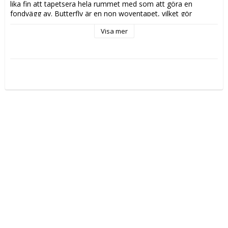
lika fin att tapetsera hela rummet med som att göra en 
fondvägg av. Butterfly är en non woventapet, vilket gör 
tapetseringen enklare genom att du stryker limmet direkt på 
Visa mer
väggen och sedan sätter upp tapeten. Ett vävlim skall 
användas, eftersom ett vanligt tapetlim är gjort för 
papptapeter. 

Tillverkad i Sverige. 

Mönsterrapport: 53 cm. 

Varje rulle är 10,05 m. 

Bredd 53 cm.