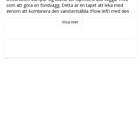
som att göra en fondvägg. Detta är en tapet att leka med 
genom att kombinera den vänsterställda (Flow left) med den 
högerställda (Flow right). Du kan designa dina egna väggar och 
Visa mer
göra allt från enkla diagonaler med fina möten i hörnen där en 
vägg strävar uppåt och en nedåt, ränderna bildar ett v-format 
mönster i hörnen. Eller tapetsera varannan våd, dvs en höger, 
en vänster osv så får du en stor zick zack. Genom att 
tapetsera med alla våder utom en i samma riktning på en vägg 
så skapar man illusionen av ett V. Lek och skapa din egen 
personliga design genom att kombinera Flow Left och Flow 
Right. Trots att den upplevs stormönstrad så är den oerhört 
lugn när den sitter på väggen och lämpar sig likaväl att 
tapetsera alla väggar med som att göra en fondvägg. Flow är 
en non woventapet, vilket gör tapetseringen enklare genom 
att du stryker limmet direkt på väggen och sedan sätter upp 
tapeten. Ett vävlim skall användas, eftersom ett vanligt 
tapetlim är gjort för papptapeter. Tillverkad i Sverige. 

Mönsterrapport: 53 cm halfdrop (79,5 cm), så kallad förskjuten 
mönsterpassning, dvs varannan våd sätts en halv rapport ned. 

Varje rulle är 10,05 m. 

Bredd 53 cm.