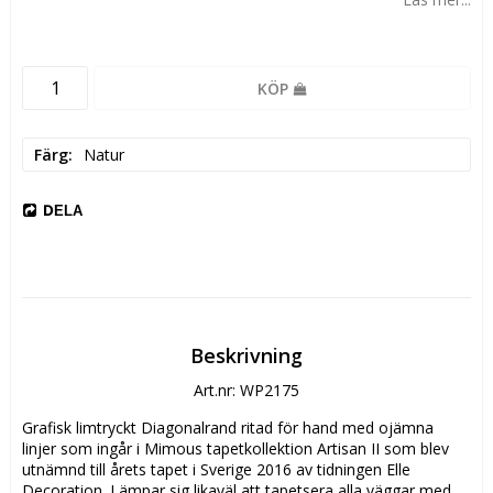
KÖP
Färg
Natur
DELA
Beskrivning
Art.nr: WP2175
Grafisk limtryckt Diagonalrand ritad för hand med ojämna 
linjer som ingår i Mimous tapetkollektion Artisan II som blev 
utnämnd till årets tapet i Sverige 2016 av tidningen Elle 
Decoration. Lämpar sig likaväl att tapetsera alla väggar med 